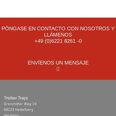
PÓNGASE EN CONTACTO CON NOSOTROS Y
LLÁMENOS
+49 (0)6221 8261 -0
ENVÍENOS UN MENSAJE
¡Póngase en contacto con nosotros! Estaremos encantados de
visitarlo a usted y su empresa y discutir sus requisitos en persona.
"
" señala los campos obligatorios
*
Treiber Trays
Grenzhöfer Weg 19
su primer nombre
69123 Heidelberg
Germany