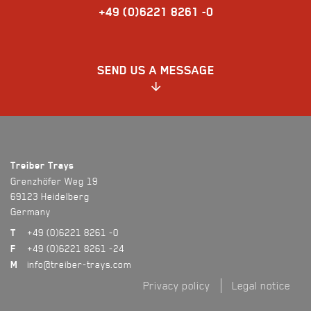
+49 (0)6221 8261 -0
SEND US A MESSAGE
Get in touch with us! We’ll be glad to visit you and your company and
discuss your requirements in person.
"
" indicates required fields
*
Treiber Trays
Grenzhöfer Weg 19
your prename
69123 Heidelberg
Germany
+49 (0)6221 8261 -0
T
+49 (0)6221 8261 -24
F
your surname
info@treiber-trays.com
M
Privacy policy
Legal notice