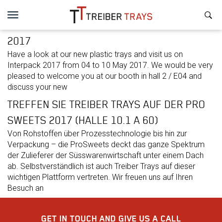
ALLGEMEIN
Toggle
3. May 2017
VISIT TREIBER TRAYS ON INTERPACK
navigation
2017
Have a look at our new plastic trays and visit us on
Interpack 2017 from 04 to 10 May 2017. We would be very
pleased to welcome you at our booth in hall 2 / E04 and
discuss your new
TREFFEN SIE TREIBER TRAYS AUF DER PRO
SWEETS 2017 (HALLE 10.1 A 60)
Von Rohstoffen über Prozesstechnologie bis hin zur
Verpackung – die ProSweets deckt das ganze Spektrum
der Zulieferer der Süsswarenwirtschaft unter einem Dach
ab. Selbstverständlich ist auch Treiber Trays auf dieser
wichtigen Plattform vertreten. Wir freuen uns auf Ihren
Besuch an
GET IN TOUCH AND GIVE US A CALL